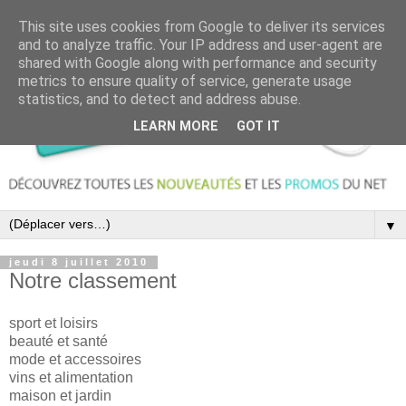
This site uses cookies from Google to deliver its services
and to analyze traffic. Your IP address and user-agent are
shared with Google along with performance and security
metrics to ensure quality of service, generate usage
statistics, and to detect and address abuse.
LEARN MORE
GOT IT
▼
jeudi 8 juillet 2010
Notre classement
sport et loisirs
beauté et santé
mode et accessoires
vins et alimentation
maison et jardin