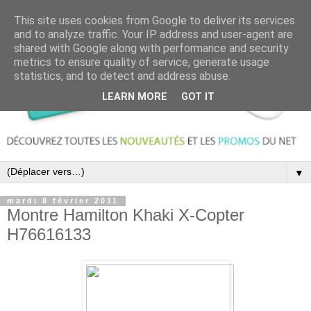
This site uses cookies from Google to deliver its services
and to analyze traffic. Your IP address and user-agent are
shared with Google along with performance and security
metrics to ensure quality of service, generate usage
statistics, and to detect and address abuse.
LEARN MORE
GOT IT
▼
mardi 8 février 2011
Montre Hamilton Khaki X-Copter
H76616133