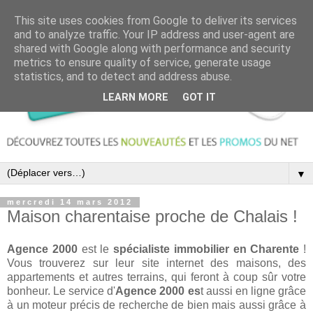
This site uses cookies from Google to deliver its services
and to analyze traffic. Your IP address and user-agent are
shared with Google along with performance and security
metrics to ensure quality of service, generate usage
statistics, and to detect and address abuse.
LEARN MORE
GOT IT
▼
mercredi 14 mars 2012
Maison charentaise proche de Chalais !
Agence 2000
est le
spécialiste immobilier en Charente
!
Vous trouverez sur leur site internet des maisons, des
appartements et autres terrains, qui feront à coup sûr votre
bonheur. Le service d'
Agence 2000 es
t aussi en ligne grâce
à un moteur précis de recherche de bien mais aussi grâce à