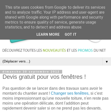
This site uses cookies from Google to deliver its services
and to analyze traffic. Your IP address and user-agent are
shared with Google along with performance and security
metrics to ensure quality of service, generate usage
statistics, and to detect and address abuse.
LEARN MORE
GOT IT
▼
dimanche 30 septembre 2012
Devis gratuit pour vos fenêtres !
Pas question de se lancer dans des travaux sans avoir le
montant du chantier avant !
Changer ses fenêtres,
si c'est
moins impressionnant qu'une nouvelle toiture, n'en reste pas
moins une opération délicate, dont l'addition peut
rapidement devenir saler si on ne prend pas les devants.