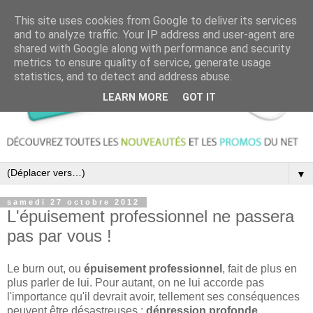
This site uses cookies from Google to deliver its services
and to analyze traffic. Your IP address and user-agent are
shared with Google along with performance and security
metrics to ensure quality of service, generate usage
statistics, and to detect and address abuse.
LEARN MORE
GOT IT
▼
samedi 27 octobre 2012
L'épuisement professionnel ne passera
pas par vous !
Le burn out, ou
épuisement
professionnel
, fait de plus en
plus parler de lui. Pour autant, on ne lui accorde pas
l'importance qu'il devrait avoir, tellement ses conséquences
peuvent être désastreuses :
dépression
profonde
,