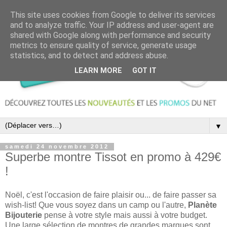
This site uses cookies from Google to deliver its services
and to analyze traffic. Your IP address and user-agent are
shared with Google along with performance and security
metrics to ensure quality of service, generate usage
statistics, and to detect and address abuse.
LEARN MORE
GOT IT
▼
samedi 24 novembre 2012
Superbe montre Tissot en promo à 429€
!
Noël, c'est l'occasion de faire plaisir ou... de faire passer sa
wish-list! Que vous soyez dans un camp ou l'autre,
Planète
Bijouterie
pense à votre style mais aussi à votre budget.
Une large sélection de montres de grandes marques sont