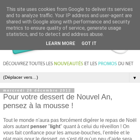
This site uses cookies from Google to deliver its services
and to analyze traffic. Your IP address and user-agent are
shared with Google along with performance and security
metrics to ensure quality of service, generate usage
statistics, and to detect and address abuse.
LEARN MORE
GOT IT
▼
mercredi 26 décembre 2012
Pour votre dessert de Nouvel An,
pensez à la mousse !
Tout le monde n'aura pas forcément digérer le repas de Noël
alors autant
penser
"
light
" quant à celui du réveillon ! On
vous fait confiance pour les amuse-bouches, l'entrée et le
plat mais pour le dessert, on s'est dit qu'un peu d'aide sera