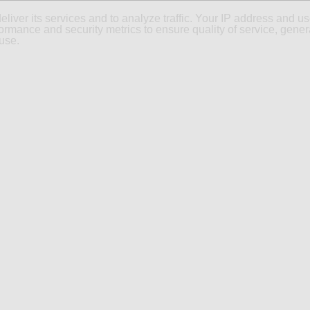
eliver its services and to analyze traffic. Your IP address and u
ormance and security metrics to ensure quality of service, gene
use.
CONCEPT DU BLOG
CONTACT
SOUMETTEZ VOTRE ARTIC
 Cooper S en Leasing...
en connu a la cote en ville. Garez-vous partout sans pour autant avoir
e conserve, et profitez d'une voiture suréquipée pour 444€ TTC par
s prend de transporter des objets encombrants, pas de panique ! La
ur laisser plus d'espace en cas de besoin.