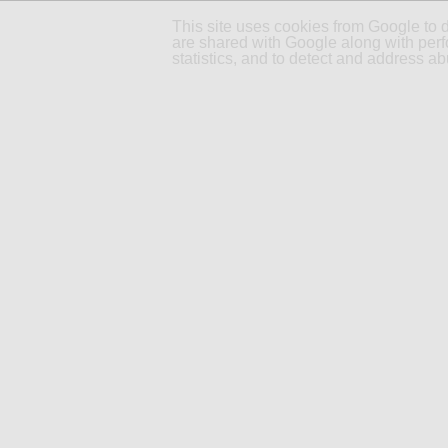
This site uses cookies from Google to d
are shared with Google along with perf
statistics, and to detect and address ab
ACCUEIL
PARTENAIRES
MARDI 15 JANVIER 2013
Offrez-vous une Mini
... à mini prix ! Le petit bolide bi
l'impression de rouler en boîte d
mois seulement. Et si l'envie vou
banquette arrière est rabattable po
ABS