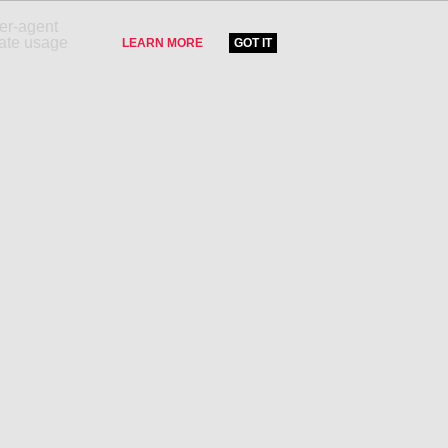
ser-agent
rate usage
LEARN MORE
GOT IT
LE !
CATÉGORIES PRODUITS
Tourisme et voyage
Partenaires
Immobilier
Divertissement
Hifi, vidéo,photo
Mode et accessoires
Santé et beauté
Sports et loisirs