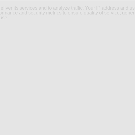
eliver its services and to analyze traffic. Your IP address and u
ormance and security metrics to ensure quality of service, gene
use.
CONCEPT DU BLOG
CONTACT
SOUMETTEZ VOTRE ARTIC
liconée en promotion
ille de cuisson
classique, qui empêche vos aliments de coller au
illage. Après utilisation, la pauvre feuille est toute brunie et racornie
 de cuisson siliconée à 11 € seulement ! Elle est
réutilisable
, jour