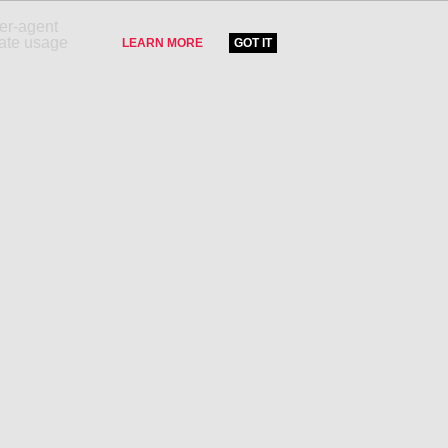
ser-agent
rate usage
LEARN MORE
GOT IT
LE !
CATÉGORIES PRODUITS
Tourisme et voyage
Partenaires
Immobilier
Divertissement
Hifi, vidéo,photo
Mode et accessoires
Santé et beauté
Sports et loisirs