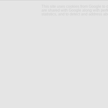
This site uses cookies from Google to d
are shared with Google along with perf
statistics, and to detect and address ab
ACCUEIL
PARTENAIRES
LUNDI 25 FÉVRIER 2013
Feuille de cuisson si
Vous connaissez tous déjà la
feu
fond du four... Petit bémol : le gasp
et est bonne pour la poubelle...
Problème réglé avec cette feuille