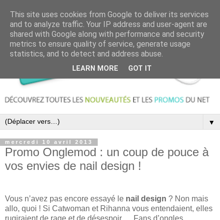
This site uses cookies from Google to deliver its services
and to analyze traffic. Your IP address and user-agent are
shared with Google along with performance and security
metrics to ensure quality of service, generate usage
statistics, and to detect and address abuse.
LEARN MORE
GOT IT
▼
mercredi 10 avril 2013
Promo Onglemod : un coup de pouce à
vos envies de nail design !
Vous n’avez pas encore essayé le
nail design
? Non mais
allo, quoi ! Si Catwoman et Rihanna vous entendaient, elles
rugiraient de rage et de désespoir… Fans d’ongles