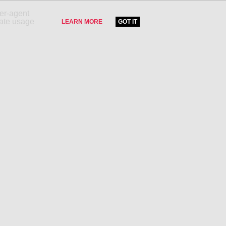
ser-agent
rate usage
LEARN MORE
GOT IT
LE !
CATÉGORIES PRODUITS
Tourisme et voyage
Partenaires
Immobilier
Divertissement
Hifi, vidéo,photo
Mode et accessoires
Santé et beauté
Sports et loisirs