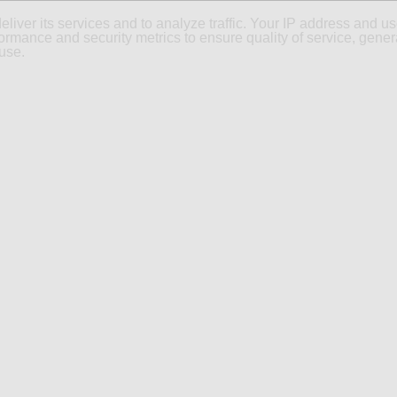
eliver its services and to analyze traffic. Your IP address and u
ormance and security metrics to ensure quality of service, gene
use.
CONCEPT DU BLOG
CONTACT
SOUMETTEZ VOTRE ARTIC
éfrisés
le défrisage des cheveux bouclés est une opération délicate à
expertes. La coiffure à domicile est une solution judicieuse pour
éfrisés.