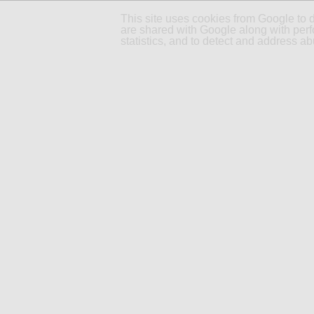
This site uses cookies from Google to d
are shared with Google along with perf
statistics, and to detect and address ab
ACCUEIL
PARTENAIRES
MERCREDI 17 JUILLET 2013
Soins pour cheveux d
Qu’il soit permanent ou temporaire 
confier impérativement à des mains 
soigner correctement ses cheveux d