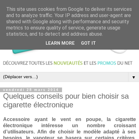
This site uses cookies from Google to deliver its services
and to analyze traffic. Your IP address and user-agent are
shared with Google along with performance and security
metrics to ensure quality of service, generate usage
statistics, and to detect and address abuse.
LEARN MORE
GOT IT
▼
vendredi 28 mars 2014
Quelques conseils pour bien choisir sa
cigarette électronique
Accessoire ayant le vent en poupe, la cigarette
électronique intéresse un nombre croissant
d’utilisateurs. Afin de choisir le modèle adapté à ses
besoins, le vapoteur se basera sur certains critères,