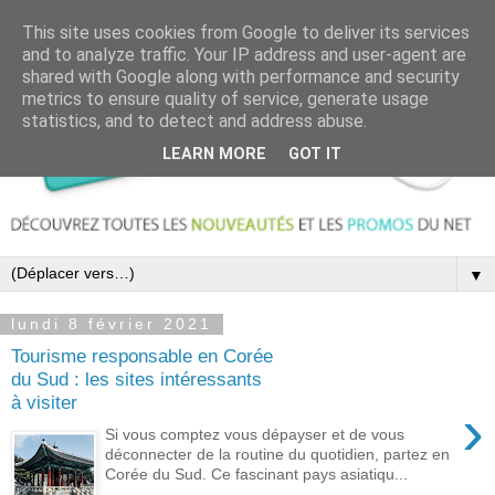
This site uses cookies from Google to deliver its services
and to analyze traffic. Your IP address and user-agent are
shared with Google along with performance and security
metrics to ensure quality of service, generate usage
statistics, and to detect and address abuse.
LEARN MORE
GOT IT
▼
lundi 8 février 2021
Tourisme responsable en Corée
du Sud : les sites intéressants
à visiter
›
Si vous comptez vous dépayser et de vous
déconnecter de la routine du quotidien, partez en
Corée du Sud. Ce fascinant pays asiatiqu...